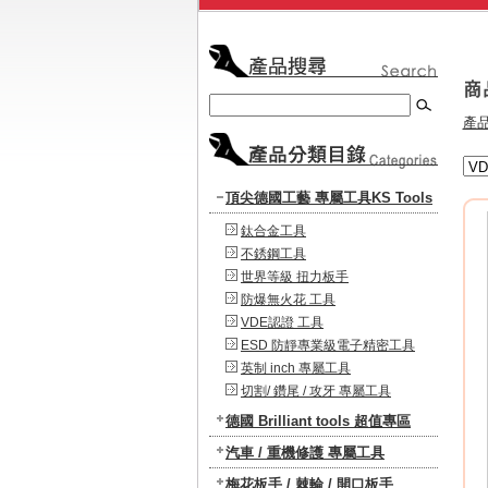
產
頂尖德國工藝 專屬工具KS Tools
鈦合金工具
不銹鋼工具
世界等級 扭力板手
防爆無火花 工具
VDE認證 工具
ESD 防靜專業級電子精密工具
英制 inch 專屬工具
切割/ 鑽尾 / 攻牙 專屬工具
德國 Brilliant tools 超值專區
汽車 / 重機修護 專屬工具
梅花板手 / 棘輪 / 開口板手