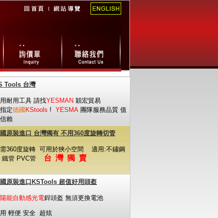
S Tools 台灣
用耐用工具 請找
YESMAN
穎宏貿易
指定
德國
KStools
!
YESMA
團隊服務品質 值
信賴
國原裝進口 台灣獨有 不用360度旋轉切管
需360度旋轉
可用於狹小空間
適用:不鏽鋼
台 灣 獨 賣
 鐵管 PVC管
國原裝進口KSTools 超值好用頭盔
陽能自動感光電
銲頭盔 無須更換電池
用 輕便 安全 超炫