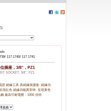
界級DKD認證 KStools扭力板手
界級DKD認證 KStools扭力板手
德國精品
找好的扭力板手 請找YESMAN 穎宏貿易 指定
國KStools!
Z1
強動力氣動衝擊板手組
符合人體工程學的軟握手柄
空氣通過手柄排氣
ols
易於操作
739/ 117.1740/ 117.1741
E位插座，3/8“，PZ1
BIT SOCKET, 3/8", PZ1
 認證 絕緣工具 具絕緣保護套: 絕緣功
呈現紅色 絕緣功能異常時 呈現黃色
鋼 最高可耐電壓：1000 伏特