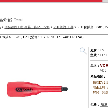
世
世
要
德
品
>
頂尖德國工藝 專屬工具KS Tools
>
VDE認證 工具
> VDE位插座，3/8“，P
超
•
•
廠牌：
KS To
•
型號：
117.1
VD
品名：
VDE 
產品簡述：
德國DVE
能正上時 
材質：鉻釩
規格：