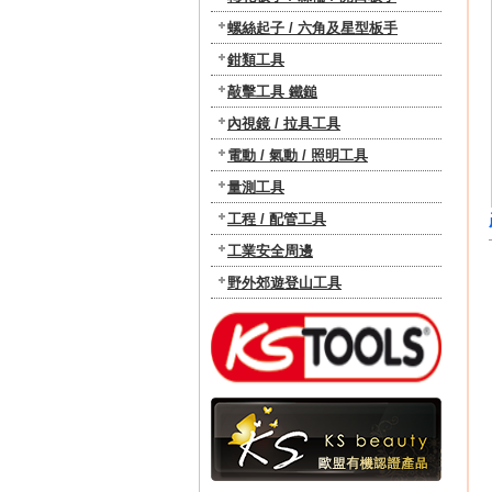
螺絲起子 / 六角及星型板手
鉗類工具
敲擊工具 鐵鎚
內視鏡 / 拉具工具
電動 / 氣動 / 照明工具
量測工具
工程 / 配管工具
工業安全周邊
野外郊遊登山工具