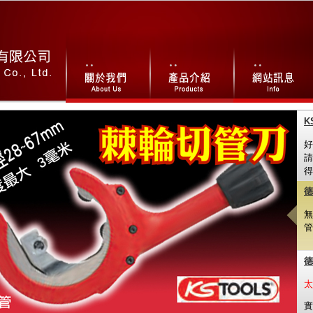
K
好
請
得
德
無
管
德
太
實