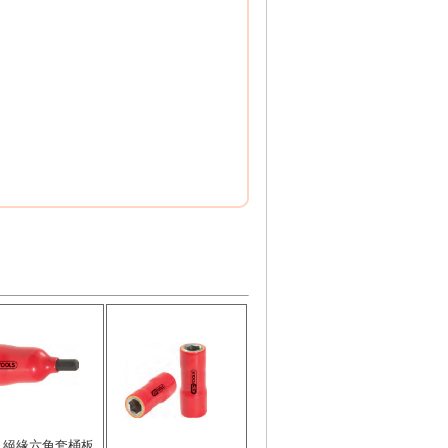
E 絕緣六角套桶板