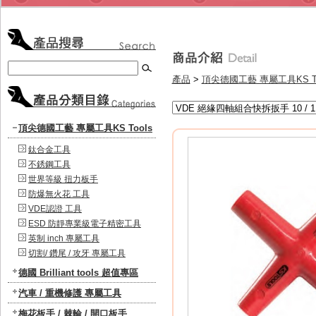
產品
>
頂尖德國工藝 專屬工具KS To
頂尖德國工藝 專屬工具KS Tools
鈦合金工具
不銹鋼工具
世界等級 扭力板手
防爆無火花 工具
VDE認證 工具
ESD 防靜專業級電子精密工具
英制 inch 專屬工具
切割/ 鑽尾 / 攻牙 專屬工具
德國 Brilliant tools 超值專區
汽車 / 重機修護 專屬工具
梅花板手 / 棘輪 / 開口板手