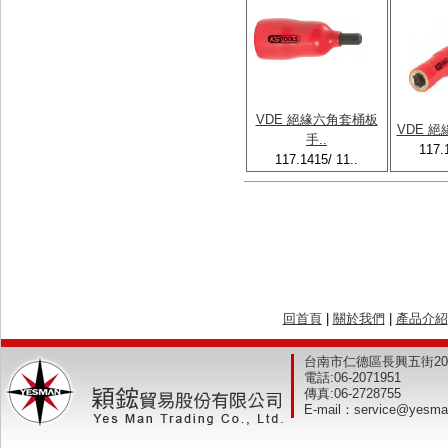
VDE 絕緣六角套桶板
VDE 絕
手..
117.
117.1415/ 11..
回首頁
|
關於我們
|
產品介紹
台南市仁德區長興五街2
電話:
06-2071951
傳真:
06-2728755
E-mail：
service@yesma