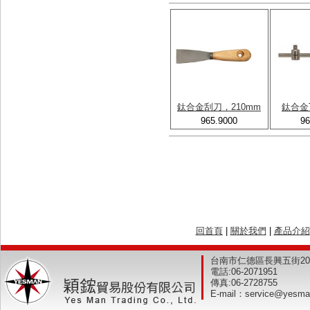
鈦合金刮刀，210mm
鈦合金T
965.9000
96
回首頁
|
關於我們
|
產品介紹
台南市仁德區長興五街2
電話:
06-2071951
傳真:
06-2728755
E-mail：
service@yesma