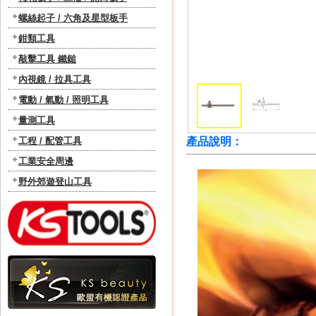
螺絲起子 / 六角及星型板手
鉗類工具
敲擊工具 鐵鎚
內視鏡 / 拉具工具
電動 / 氣動 / 照明工具
量測工具
工程 / 配管工具
產品說明：
工業安全周邊
野外郊遊登山工具