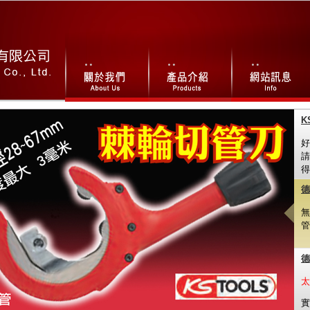
K
好
請
得
德
無
管
德
太
實