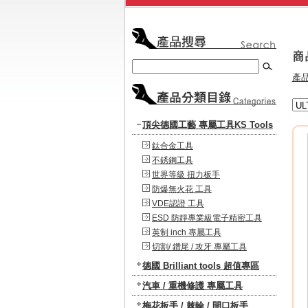
產
頂尖德國工藝 專屬工具KS Tools
鈦合金工具
不銹鋼工具
世界等級 扭力板手
防爆無火花 工具
VDE認證 工具
ESD 防靜專業級電子精密工具
英制 inch 專屬工具
切割/ 鑽尾 / 攻牙 專屬工具
德國 Brilliant tools 超值專區
汽車 / 重機修護 專屬工具
梅花板手 / 棘輪 / 開口板手