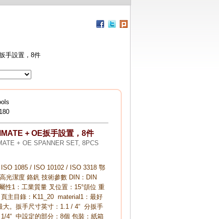
界級DKD認證 KStools扭力板手
界級DKD認證 KStools扭力板手
德國精品
找好的扭力板手 請找YESMAN 穎宏貿易 指定
國KStools!
 OE扳手設置，8件
強動力氣動衝擊板手組
符合人體工程學的軟握手柄
空氣通過手柄排氣
ols
易於操作
180
TIMATE + OE扳手設置，8件
MATE + OE SPANNER SET, 8PCS
 ISO 1085 / ISO 10102 / ISO 3318 鄂
 高光潔度 鉻釩 技術參數 DIN：DIN
能屬性1：工業質量 叉位置：15°頜位 重
 頁主目錄：K11_20 material1：最好
大。扳手尺寸英寸：1.1 / 4“ 分扳手
1/4“ 中設定的部分：8個 包裝：紙箱