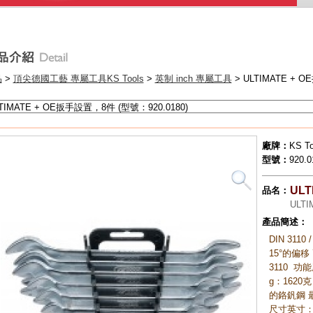
世
世
要
德
品
>
頂尖德國工藝 專屬工具KS Tools
>
英制 inch 專屬工具
> ULTIMATE +
超
•
•
廠牌：
KS To
•
型號：
920.0
UL
品名：
ULTI
產品簡述：
DIN 3110 /
15°的偏移
3110 功
g：1620克
的鉻釩鋼 最
尺寸英寸：