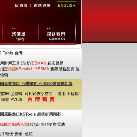
S Tools 台灣
用耐用工具 請找
YESMAN
穎宏貿易
指定
德國
KStools
!
YESMA
團隊服務品質 值
信賴
國原裝進口 台灣獨有 不用360度旋轉切管
需360度旋轉
可用於狹小空間
適用:不鏽鋼
台 灣 獨 賣
 鐵管 PVC管
國原裝進口KSTools 超值好用頭盔
陽能自動感光電
銲頭盔 無須更換電池
用 輕便 安全 超炫