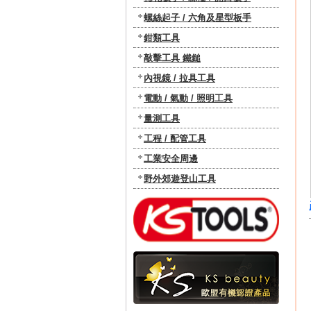
螺絲起子 / 六角及星型板手
鉗類工具
敲擊工具 鐵鎚
內視鏡 / 拉具工具
電動 / 氣動 / 照明工具
量測工具
工程 / 配管工具
工業安全周邊
野外郊遊登山工具