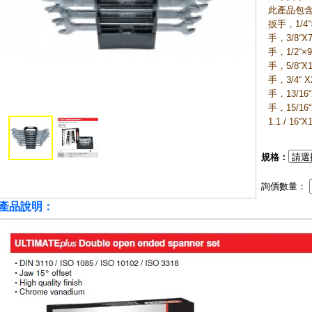
此產品包含以下
扳手，1/4“×
手，3/8“X7
手，1/2“×9
手，5/8“X1
手，3/4“ X
手，13/16“
手，15/16“
1.1 / 16“X1
規格：
詢價數量：
產品說明：