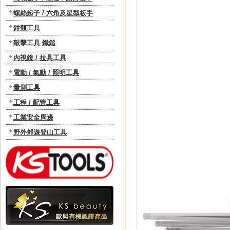
螺絲起子 / 六角及星型板手
鉗類工具
敲擊工具 鐵鎚
內視鏡 / 拉具工具
電動 / 氣動 / 照明工具
量測工具
工程 / 配管工具
工業安全周邊
野外郊遊登山工具